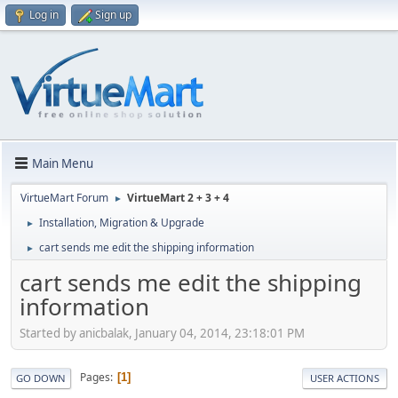
Log in
Sign up
Main Menu
VirtueMart Forum
VirtueMart 2 + 3 + 4
►
Installation, Migration & Upgrade
►
cart sends me edit the shipping information
►
cart sends me edit the shipping
information
Started by anicbalak, January 04, 2014, 23:18:01 PM
Pages
1
GO DOWN
USER ACTIONS