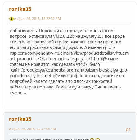
ronika35
August 26, 2013, 15:22:32 PM
Добрый день. Подскажите пожалуйста мне в таком
вопросе. Установила VM2.0.22b на джумлу 2,5 все вроде
ничего но в адресной строке выходит совсем не то что
если бы я работала в самой джумле. А именно (don-
nsp.com/component/virtuemart/view/productdetails/virtuem
art_product_id/2/virtuemart_category_id/1.html)Эо мне
совсем не нравится. как сделать чтобы было
"сайт"/produkciya/kosmetika-bremani/balzam-blesk-dlya-gub-
prirodnoe-siyanie-detail( или html). Только подскажите по
подробней как это сделать а то я всяких тонкостей
вебмастеров не знаю. Сама сижу и пыхчу.Очень очень
нужно...
ronika35
August 26, 2013, 22:57:46 PM
#1