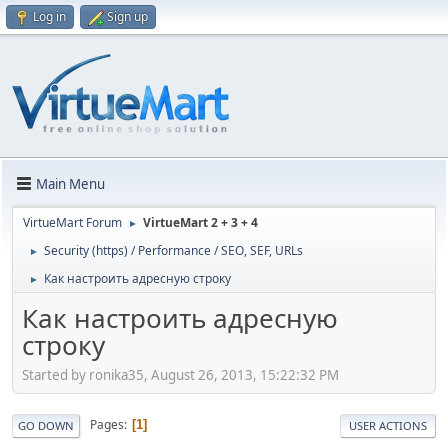
Log in
Sign up
Main Menu
VirtueMart Forum
VirtueMart 2 + 3 + 4
►
Security (https) / Performance / SEO, SEF, URLs
►
Как настроить адресную строку
►
Как настроить адресную
строку
Started by ronika35, August 26, 2013, 15:22:32 PM
Pages
1
GO DOWN
USER ACTIONS