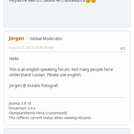
Неужели никто с таким не сталкивался
Jörgen
Global Moderator
August 27, 2013, 07:45:35 AM
#2
Hello
This is an english speaking forum. Not many people here
understand russian. Please use english.
Jörgen @ Kreativ Fotografi
Joomla 3.9.18
Virtuemart 3.4.x
Olympiantheme Hera (customized)
This reflects current status when viewing old post.