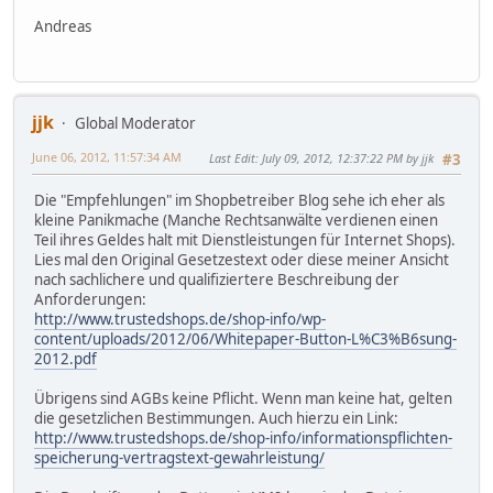
Andreas
jjk
Global Moderator
June 06, 2012, 11:57:34 AM
Last Edit
: July 09, 2012, 12:37:22 PM by jjk
#3
Die "Empfehlungen" im Shopbetreiber Blog sehe ich eher als
kleine Panikmache (Manche Rechtsanwälte verdienen einen
Teil ihres Geldes halt mit Dienstleistungen für Internet Shops).
Lies mal den Original Gesetzestext oder diese meiner Ansicht
nach sachlichere und qualifiziertere Beschreibung der
Anforderungen:
http://www.trustedshops.de/shop-info/wp-
content/uploads/2012/06/Whitepaper-Button-L%C3%B6sung-
2012.pdf
Übrigens sind AGBs keine Pflicht. Wenn man keine hat, gelten
die gesetzlichen Bestimmungen. Auch hierzu ein Link:
http://www.trustedshops.de/shop-info/informationspflichten-
speicherung-vertragstext-gewahrleistung/