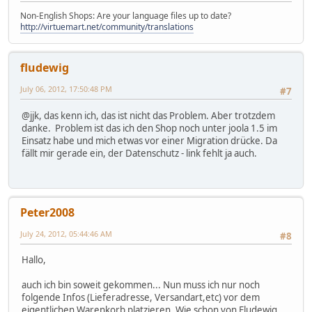
Non-English Shops: Are your language files up to date?
http://virtuemart.net/community/translations
fludewig
July 06, 2012, 17:50:48 PM
#7
@jjk, das kenn ich, das ist nicht das Problem. Aber trotzdem
danke. Problem ist das ich den Shop noch unter joola 1.5 im
Einsatz habe und mich etwas vor einer Migration drücke. Da
fällt mir gerade ein, der Datenschutz - link fehlt ja auch.
Peter2008
July 24, 2012, 05:44:46 AM
#8
Hallo,
auch ich bin soweit gekommen... Nun muss ich nur noch
folgende Infos (Lieferadresse, Versandart,etc) vor dem
eigentlichen Warenkorb platzieren. Wie schon von Fludewig