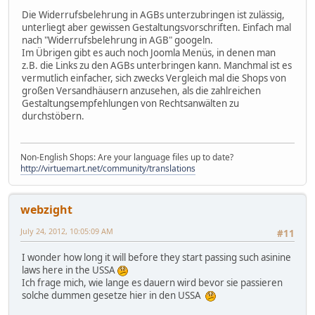
Die Widerrufsbelehrung in AGBs unterzubringen ist zulässig,
unterliegt aber gewissen Gestaltungsvorschriften. Einfach mal
nach "Widerrufsbelehrung in AGB" googeln.
Im Übrigen gibt es auch noch Joomla Menüs, in denen man
z.B. die Links zu den AGBs unterbringen kann. Manchmal ist es
vermutlich einfacher, sich zwecks Vergleich mal die Shops von
großen Versandhäusern anzusehen, als die zahlreichen
Gestaltungsempfehlungen von Rechtsanwälten zu
durchstöbern.
Non-English Shops: Are your language files up to date?
http://virtuemart.net/community/translations
webzight
July 24, 2012, 10:05:09 AM
#11
I wonder how long it will before they start passing such asinine
laws here in the USSA
Ich frage mich, wie lange es dauern wird bevor sie passieren
solche dummen gesetze hier in den USSA