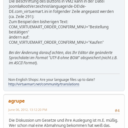
Die Beschriftung des Buttons in VM2 kann in der Datei
JoomlaRootVerzeichnis\language\de-DE\de-
DE.com_virtuemart.ini in folgender Zeile angepasst werden
(ca. Zeile 291):
Zum Beispiel den bisherigen Text:
COM_VIRTUEMART_ORDER_CONFIRM_MNU="Bestellung
bestätigen"
ändern auf:
COM_VIRTUEMART_ORDER_CONFIRM_MNU="Kaufen"
Bei der Änderung darauf achten, das Ihr Editor die geänderte
Sprachdatei im Format "UTF-8 ohne BOM" abspeichert (nicht z.B.
im ASCII Format).
Non-English Shops: Are your language files up to date?
http://virtuemart.net/community/translations
agrupe
June 06, 2012, 13:12:20 PM
#4
Die Diskussion um Gesetze und ihre Auslegung ist m.E. müßig.
Wer schon mal eine Abmahnung bekommen hat weiß das.