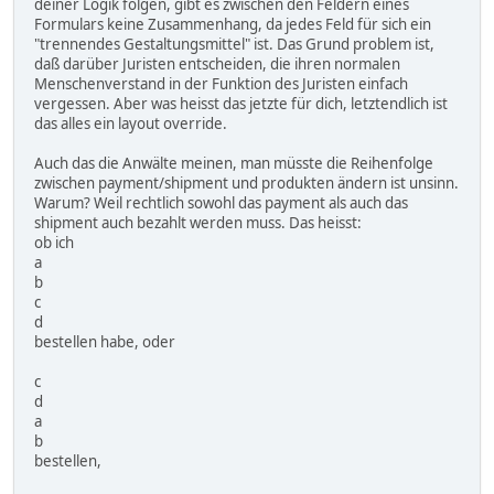
deiner Logik folgen, gibt es zwischen den Feldern eines
Formulars keine Zusammenhang, da jedes Feld für sich ein
"trennendes Gestaltungsmittel" ist. Das Grund problem ist,
daß darüber Juristen entscheiden, die ihren normalen
Menschenverstand in der Funktion des Juristen einfach
vergessen. Aber was heisst das jetzte für dich, letztendlich ist
das alles ein layout override.
Auch das die Anwälte meinen, man müsste die Reihenfolge
zwischen payment/shipment und produkten ändern ist unsinn.
Warum? Weil rechtlich sowohl das payment als auch das
shipment auch bezahlt werden muss. Das heisst:
ob ich
a
b
c
d
bestellen habe, oder
c
d
a
b
bestellen,