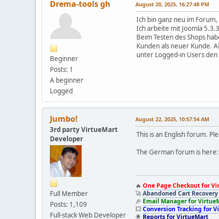
Drema-tools gh
August 20, 2025, 16:27:48 PM
Ich bin ganz neu im Forum, 
Ich arbeite mit Joomla 5.3.
Beim Testen des Shops habe
Kunden als neuer Kunde. Al
unter Logged-in Users den 
Beginner
Posts: 1
A beginner
Logged
Jumbo!
August 22, 2025, 10:57:54 AM
3rd party VirtueMart
This is an English forum. Ple
Developer
The German forum is here
🔥
One Page Checkout for Vi
Full Member
🚀
Abandoned Cart Recovery 
🎉
Email Manager for Virtue
Posts: 1,109
💥
Conversion Tracking for V
Full-stack Web Developer
🌟
Reports for VirtueMart