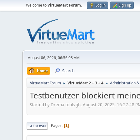
Welcome to
VirtueMart Forum
.
Log in
Sign up
August 06, 2026, 06:56:08 AM
Home
Search
VirtueMart Forum
VirtueMart 2 + 3 + 4
Administration &
►
►
Testbenutzer blockiert mei
Started by Drema-tools gh, August 20, 2025, 16:27:48 P
Pages
1
GO DOWN