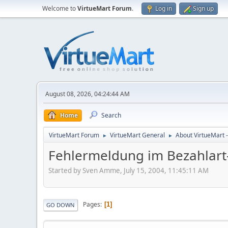
Welcome to
VirtueMart Forum
.
Log in
Sign up
August 08, 2026, 04:24:44 AM
Home
Search
VirtueMart Forum
VirtueMart General
About VirtueMart -
►
►
Fehlermeldung im Bezahlart
Started by Sven Amme, July 15, 2004, 11:45:11 AM
Pages
1
GO DOWN