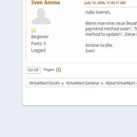
Sven Amme
July 15, 2004, 11:45:11 AM
Hallo Soeren,
Wenn man eine neue Bezahl
paymend method code\". Tr
method to update\". Diese i
Beginner
Posts: 5
Schöne Grüße.
Logged
Sven
Pages
1
GO UP
VirtueMart Forum
VirtueMart General
About VirtueMart -
►
►