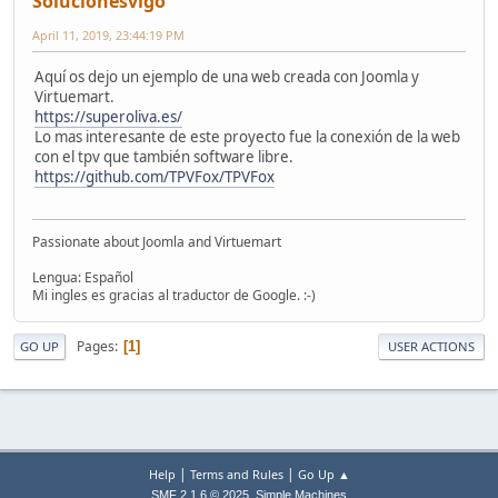
Solucionesvigo
April 11, 2019, 23:44:19 PM
Aquí os dejo un ejemplo de una web creada con Joomla y
Virtuemart.
https://superoliva.es/
Lo mas interesante de este proyecto fue la conexión de la web
con el tpv que también software libre.
https://github.com/TPVFox/TPVFox
Passionate about Joomla and Virtuemart
Lengua: Español
Mi ingles es gracias al traductor de Google. :-)
Pages
1
GO UP
USER ACTIONS
|
|
Help
Terms and Rules
Go Up ▲
,
SMF 2.1.6 © 2025
Simple Machines