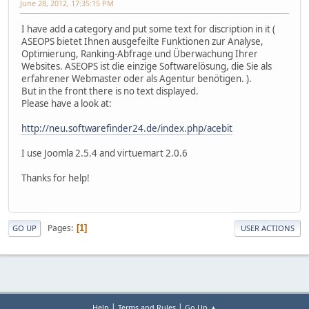
June 28, 2012, 17:35:15 PM
I have add a category and put some text for discription in it (
ASEOPS bietet Ihnen ausgefeilte Funktionen zur Analyse,
Optimierung, Ranking-Abfrage und Überwachung Ihrer
Websites. ASEOPS ist die einzige Softwarelösung, die Sie als
erfahrener Webmaster oder als Agentur benötigen. ).
But in the front there is no text displayed.
Please have a look at:
http://neu.softwarefinder24.de/index.php/acebit
I use Joomla 2.5.4 and virtuemart 2.0.6
Thanks for help!
Pages
1
GO UP
USER ACTIONS
|
|
Help
Terms and Rules
Go Up ▲