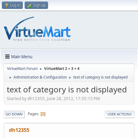
Log in
Sign up
Main Menu
VirtueMart Forum
VirtueMart 2 + 3 + 4
►
Administration & Configuration
text of category is not displayed
►
►
text of category is not displayed
Started by dh12355, June 28, 2012, 17:35:15 PM
Pages
1
GO DOWN
USER ACTIONS
dh12355